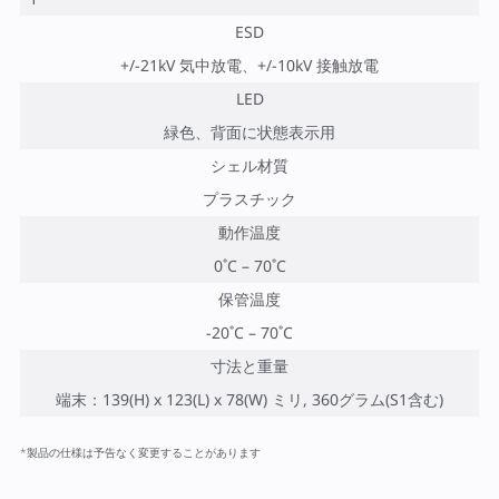
ESD
+/-21kV 気中放電、+/-10kV 接触放電
LED
緑色、背面に状態表示用
シェル材質
プラスチック
動作温度
0˚C – 70˚C
保管温度
-20˚C – 70˚C
寸法と重量
端末：139(H) x 123(L) x 78(W) ミリ, 360グラム(S1含む)
*製品の仕様は予告なく変更することがあります