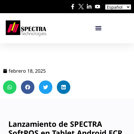
中文
Español
日本語
febrero 18, 2025
Lanzamiento de SPECTRA
SoftPOS en Tablet Android ECR