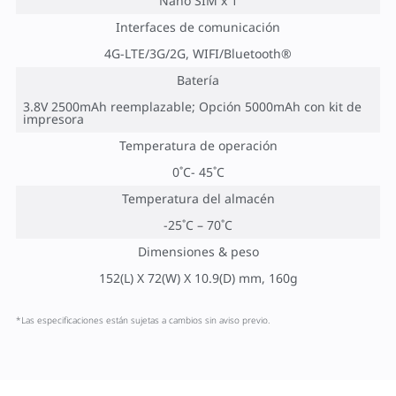
Nano SIM x 1
Interfaces de comunicación
4G-LTE/3G/2G, WIFI/Bluetooth®
Batería
3.8V 2500mAh reemplazable; Opción 5000mAh con kit de
impresora
Temperatura de operación
0˚C- 45˚C
Temperatura del almacén
-25˚C – 70˚C
Dimensiones & peso
152(L) X 72(W) X 10.9(D) mm, 160g
*Las especificaciones están sujetas a cambios sin aviso previo.