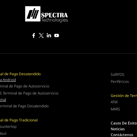
al de Pago Desatendido
SoftPOS
a Android
Periféricos
minal de Pago de Autoservicio
S Terminal de Pago de Autoservicio
Gestión de Ter
onal
ATM
erminal de Pago Desatendido
MARS
al de Pago Tradicional
Casos De Éxito
ountertop
Noticias
óvil
Contáctenos