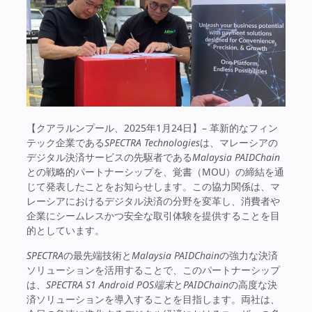
【クアラルンプール、2025年1月24日】– 革新的なフィン
テック企業である
SPECTRA Technologies
は、マレーシアの
デジタル決済サービスの先駆者である
Malaysia PAIDChain
との戦略的パートナーシップを、覚書（MOU）の締結を通
じて発表したことをお知らせします。この協力関係は、マ
レーシアにおけるデジタル決済の分野を変革し、消費者や
企業にシームレスかつ安全な取引体験を提供することを目
的としています。
SPECTRA
の最先端技術と
Malaysia PAIDChain
の強力な決済
ソリューションを活用することで、このパートナーシップ
は、
SPECTRA S1 Android POS端末
と
PAIDChain
の高度な決
済ソリューションを導入することを目指します。両社は、