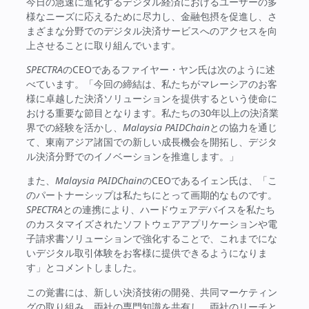
今日の急速に進化するデジタル経済におけるユーザーの多
様なニーズに応えるために尽力し、金融包摂を促進し、さ
まざまな分野でのデジタル決済サービスへのアクセスを向
上させることに取り組んでいます。
SPECTRA
のCEOであるファイヤー・ヤン氏は次のように述
べています。「今回の締結は、私たちがマレーシアのお客
様に卓越した決済ソリューションを提供するという使命に
おける重要な節目となります。私たちの30年以上の決済業
界での経験を活かし、
Malaysia PAIDChain
との協力を通じ
て、東南アジア諸国での新しい成長機会を開拓し、デジタ
ル決済分野でのイノベーションを推進します。」
また、
Malaysia PAIDChain
のCEOであるイェン氏は、「こ
のパートナーシップは私たちにとって画期的なものです。
SPECTRA
との連携により、ハードウェアデバイスを私たち
のカスタマイズされたソフトウェアアプリケーションや電
子請求書ソリューションで強化することで、これまでにな
いデジタル取引体験をお客様に提供できるようになりま
す」とコメントしました。
この覚書には、新しい決済技術の開発、共同マーケティン
グの取り組み、両社の専門知識を共有し、両社のリーチと