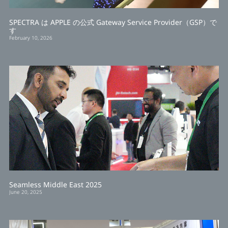
SPECTRA は APPLE の公式 Gateway Service Provider（GSP）で
す
February 10, 2026
Seamless Middle East 2025
June 20, 2025