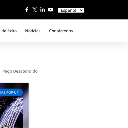
English
中文
Español
日本語
 de éxito
Noticias
Contáctenos
Pago Desatendido
DAS POP-UP