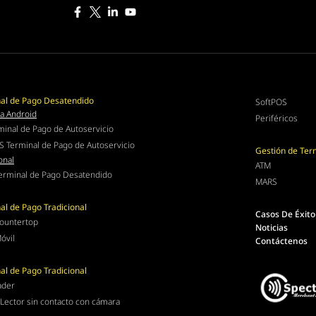
al de Pago Desatendido
SoftPOS
a Android
Periféricos
minal de Pago de Autoservicio
S Terminal de Pago de Autoservicio
Gestión de Ter
onal
ATM
erminal de Pago Desatendido
MARS
al de Pago Tradicional
Casos De Éxito
ountertop
Noticias
óvil
Contáctenos
al de Pago Tradicional
ader
Lector sin contacto con cámara