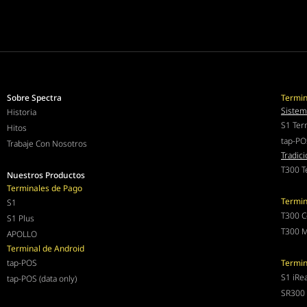
Sobre Spectra
Termin
Sistem
Historia
S1 Ter
Hitos
tap-PO
Trabaje Con Nosotros
Tradici
T300 T
Nuestros Productos
Terminales de Pago
Termin
S1
T300 C
S1 Plus
T300 M
APOLLO
Terminal de Android
tap-POS
Termin
S1 iRe
tap-POS (data only)
SR300 