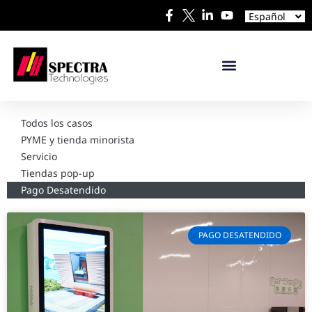
中文
Español
日本語
Todos los casos
PYME y tienda minorista
Servicio
Tiendas pop-up
Pago Desatendido
PAGO DESATENDIDO