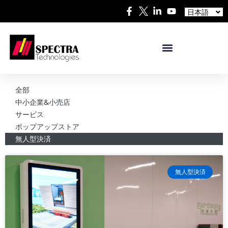
中文
日本語
Español
全部
中小企業&小売店
サービス
ポップアップストア
無人型決済
無人型決済