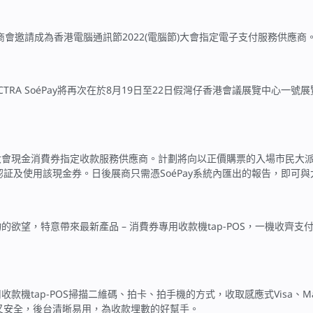
港電腦商會邀請成為香港電腦通訊節2022(電腦節)大會指定電子支付服務供應商
RA SoéPay將再次在於8月19日至22日假灣仔香港會議展覽中心一
」計劃的大會現金消費券指定收款服務供應商。計劃將向以正價購票的入場市
認証及使用該現金券。日後展商只需憑SoéPay系統內匯出的報告，即可
的欲望，特意帶來最新產品 – 消費券專用收款機tap-POS，一機收齊支付寶香港
tap-POS掃描二維碼、拍卡、拍手機的方式，收取感應式Visa、Mastercar
S方便又安全，後台清晰易用，為收款埋數的好幫手。