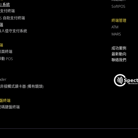
id 系統
SoftPOS
助支付終端
POS 自助支付終端
終端管理
端
ATM
0 無人值守支付系統
MARS
端
成功案例
 桌面終端
最新動向
移動 POS
聯絡我們
ader
0 非接觸式讀卡器 (備有鏡頭)
盤終端
 密碼鍵盤終端