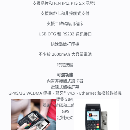
支援晶片和 PIN (PCI PTS 5.x 認證）
支援磁帶卡和非接觸式支付
支援二維碼應用程序
USB OTG 和 RS232 通訊接口
快速熱敏打印機
不少於 2600mAh 大容量電池
特寬按鍵
可選功能
內置非接觸式讀卡器
電阻式觸控屏幕
®
GPRS/3G WCDMA 連接、藍牙
V4.x、Ethernet 和撥號數據機
支援雙 SIM 卡
識別一維碼和二維碼鏡頭
GPS
定制支架