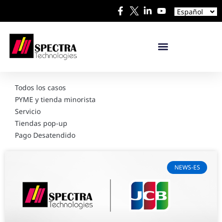
中文
Español
日本語
Todos los casos
PYME y tienda minorista
Servicio
Tiendas pop-up
Pago Desatendido
NEWS-ES