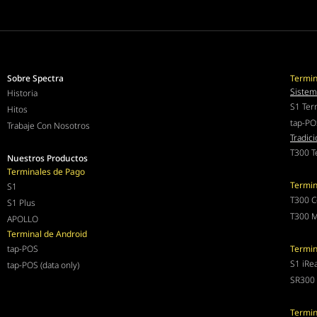
Sobre Spectra
Termin
Sistem
Historia
S1 Ter
Hitos
tap-PO
Trabaje Con Nosotros
Tradici
T300 T
Nuestros Productos
Terminales de Pago
Termin
S1
T300 C
S1 Plus
T300 M
APOLLO
Terminal de Android
tap-POS
Termin
S1 iRe
tap-POS (data only)
SR300 
Termin