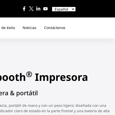
English
中文
Español
日本語
 de éxito
Noticias
Contáctenos
®
booth
Impresora
era & portátil
cta, portátil de mano y con un peso ligero; diseñada con una
ndicador claro de estado en la parte frontal y una batería de alta