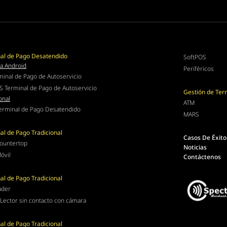
al de Pago Desatendido
SoftPOS
a Android
Periféricos
minal de Pago de Autoservicio
S Terminal de Pago de Autoservicio
Gestión de Ter
onal
ATM
erminal de Pago Desatendido
MARS
al de Pago Tradicional
Casos De Éxito
ountertop
Noticias
óvil
Contáctenos
al de Pago Tradicional
ader
Lector sin contacto con cámara
al de Pago Tradicional