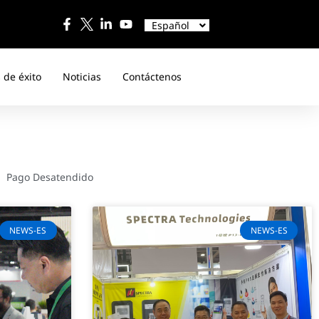
English
中文
Español
日本語
 de éxito
Noticias
Contáctenos
Pago Desatendido
NEWS-ES
NEWS-ES