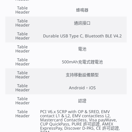
Table
蜂鳴器
Header
Table
通訊接口
Header
Table
Durable USB Type C, Bluetooth BLE V4.2
Header
Table
電池
Header
Table
500mAh充電式鋰電池
Header
Table
支持移動設備類型
Header
Table
Android，iOS
Header
Table
認證
Header
Table
PCI V6.x SCRP with OP & SRED, EMV
Header
contact L1 & L2, EMV contactless L2,
Mastercard Contactless, Visa payWave,
CUP QuickPass, PURE 許可認證, AMEX
ExpressPay, Discover D-PAS, CE 許可認證,